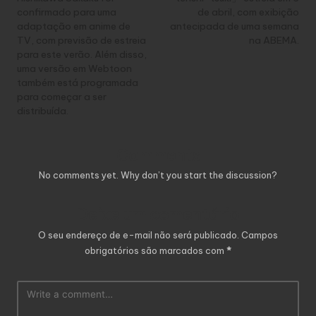
confirmado para uma
de abril, com exibição
adaptação em anime de
antecipada de uma semana
TV, com previsão de estreia
na ABEMA.
para este verão. Além disso,
uma versão em Webtoon
também está programada
para começar a ser
distribuída.
Comments
No comments yet. Why don’t you start the discussion?
Deixe um comentário
O seu endereço de e-mail não será publicado.
Campos
obrigatórios são marcados com
*