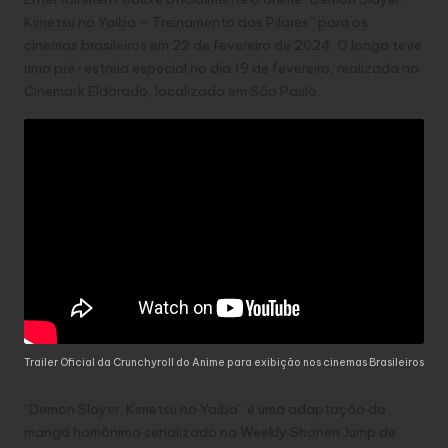
Kimetsu no Yaiba – Treinamento dos Pilares” para os
cinemas brasileiros em 22 de fevereiro de 2024. O longa teve
uma pré-estreia especial no dia 19 de fevereiro, realizada no
Cinemark Eldorado, localizado em São Paulo.
Trailer Oficial da Crunchyroll do Anime para exibição nos cinemas Brasileiros
“Demon Slayer: Kimetsu no Yaiba” é uma adaptação do
mangá homônimo serializado na Weekly Shonen Jump de