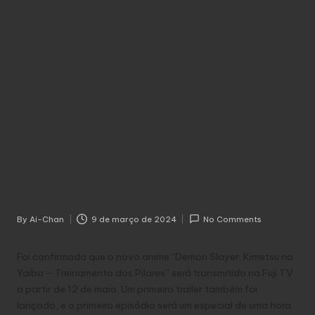
Pilares de “Kimetsu no
Yaiba”. Um especial da
versão “Arco da Vila dos
Ferreiros” será
transmitido em duas
noites consecutivas, com
novo vídeo sendo
divulgado.
By
Ai-Chan
9 de março de 2024
No Comments
Posted
by
Foi confirmado que o novo anime “Demon Slayer: Kimetsu no
Yaiba – Treinamento dos Pilares” será transmitido na Fuji TV
a partir de 12 de maio. Um primeiro trailer também foi
lançado, e o primeiro episódio será um especial de uma hora.