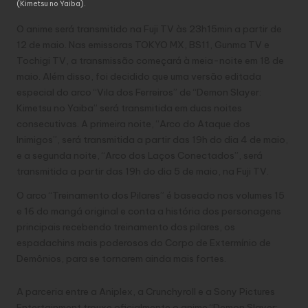
(Kimetsu no Yaiba).
O anime será transmitido na Fuji TV às 23h15min a partir de
12 de maio. Nas emissoras TOKYO MX, BS11, Gunma TV e
Tochigi TV, a transmissão começará à meia-noite em 18 de
maio. Além disso, foi decidido que uma versão editada
especial do arco “Vila dos Ferreiros” de “Demon Slayer:
Kimetsu no Yaiba” será transmitida em duas noites
consecutivas. A primeira noite, “Arco do Ataque dos
Inimigos”, será transmitida a partir das 19h do dia 4 de maio,
e a segunda noite, “Arco dos Laços Conectados”, será
transmitida a partir das 19h do dia 5 de maio, na Fuji TV.
O arco “Treinamento dos Pilares” é baseado nos volumes 15
e 16 do mangá original e conta a história dos personagens
principais recebendo treinamento dos pilares, os
espadachins mais poderosos do Corpo de Extermínio de
Demônios, para se tornarem ainda mais fortes.
A parceria entre a Aniplex, a Crunchyroll e a Sony Pictures
Entertainment trouxe oficialmente o anime “Demon Slayer: