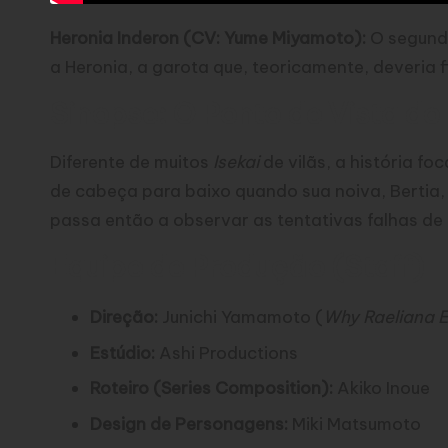
Heronia Inderon (CV: Yume Miyamoto):
O segundo
a Heronia, a garota que, teoricamente, deveria f
Sinopse: O Ponto de Vista do
Diferente de muitos
Isekai
de vilãs, a história fo
de cabeça para baixo quando sua noiva, Bertia, 
passa então a observar as tentativas falhas de 
Equipe de Produção (Staff)
Direção:
Junichi Yamamoto (
Why Raeliana E
Estúdio:
Ashi Productions
Roteiro (Series Composition):
Akiko Inoue
Design de Personagens:
Miki Matsumoto