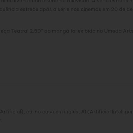
me live-action e série de televisão. A série estreou 
equência estreou após a série nos cinemas em 20 de d
eça Teatral 2.5D” do mangá foi exibida no Umeda Art
Artificial), ou, no caso em inglês, AI (Artificial Intelli
.