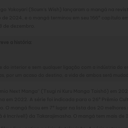
o Yokoyari (Scum’s Wish) lançaram o mangá na revist
de 2024, e o mangá terminou em seu 166º capítulo em
8 de dezembro.
eve a história:
o interior e sem qualquer ligação com a indústria do en
 Mas, por um acaso do destino, a vida de ambos será mud
êmio Next Manga” (Tsugi ni Kuru Manga Taishō) em 2
a em 2022. A série foi indicada para o 26º Prêmio C
ho. O mangá ficou em 7º lugar na lista dos 20 melhore
é Incrível!) da Takarajimasha. O mangá tem mais de 3