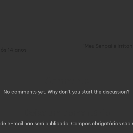
“Meu Senpai é Irrit
pós 14 anos
Comments
No comments yet. Why don’t you start the discussion?
Deixe um comentário
de e-mail não será publicado.
Campos obrigatórios sã