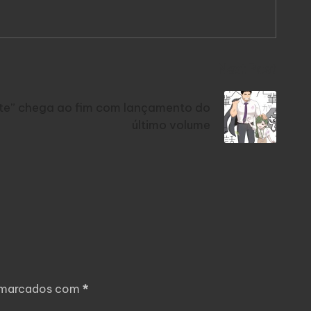
Next Post
ante” chega ao fim com lançamento do
último volume
o marcados com
*