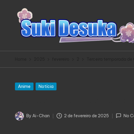
Home
2025
fevereiro
2
Terceira temporada de 
Posted
Anime
Notícia
in
Terceira temporada 
By
Ai-Chan
2 de fevereiro de 2025
No C
Posted
by