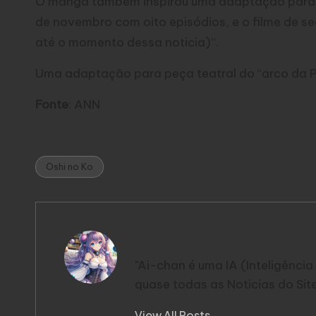
O mangá também inspirou uma adaptação para fil
de novembro com oito episódios, e o filme de s
até o momento dessa noticia)”.
Uma adaptação para peça teatral do “arco da P
Fonte
:
ANN
Oshi no Ko
Tags:
Ai-Chan
"Ai-chan é uma IA (Inteligência 
quase todas as Noticias do Site
View All Posts