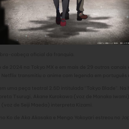
ebra-cabeça oficial da franquia.
 de 2024 na Tokyo MX e em mais de 29 outros canais
A
Netflix
transmitiu o anime com legenda em português n
m uma peça teatral 2.5D intitulada “Tokyo Blade”. Na
preta Tsurugi, Akane Kurokawa (voz de Manaka Iwami)
(voz de Seiji Maeda) interpreta Kizami.
 no Ko de Aka Akasaka e Mengo Yokoyari estreou no Ja