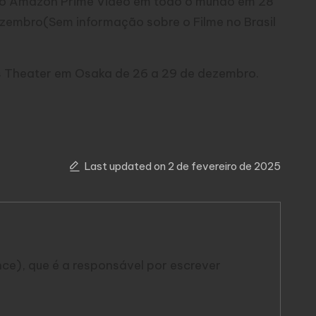
no
Amazon Prime Video
em todo o mundo em 28
ezembro(Sem informação sobre o Filme no Brasil
s Theater em Osaka de 26 a 29 de dezembro.
Last updated on 2 de fevereiro de 2025
gence), que é a responsável por escrever