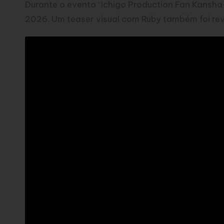
Durante o evento “Ichigo Production Fan Kansha
2026. Um teaser visual com Ruby também foi re