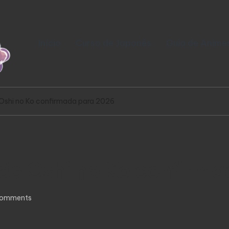
Início
Curso de Japonês
Guia de Anime
Oshi no Ko confirmada para 2026
de Oshi no Ko confirm
omments