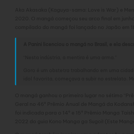
Aka Akasaka (Kaguya-sama: Love is War) e Meng
2020. O mangá começou seu arco final em junho 
compilado do mangá foi lançado no Japão em 1
A Panini licenciou o mangá no Brasil, e ela descr
“Nesta indústria, a mentira é uma arma.”
Goro é um obstetra trabalhando em uma cidade d
idol favorita, começava a subir no estrelato.
O mangá ganhou o primeiro lugar no sétimo “Pr
Geral no 46º Prêmio Anual de Mangá da Kodansh
foi indicada para o 14º e 15º Prêmio Manga Tais
2022 do guia Kono Manga ga Sugoi! (Este Mangá 