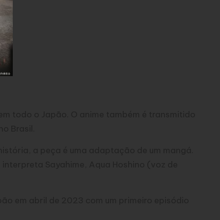
 em todo o Japão. O anime também é transmitido
o Brasil.
 história, a peça é uma adaptação de um mangá.
 interpreta Sayahime, Aqua Hoshino (voz de
pão em abril de 2023 com um primeiro episódio