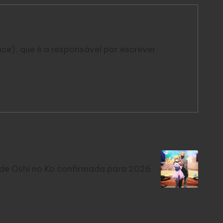
gence), que é a responsável por escrever
Next Post
de Oshi no Ko confirmada para 2026