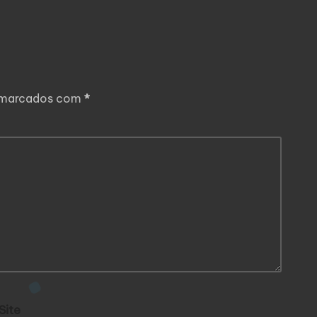
o marcados com
*
Site