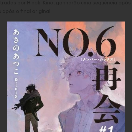
stradas por Hinoki Kino, ganharão uma sequência após 1
 após o final original.