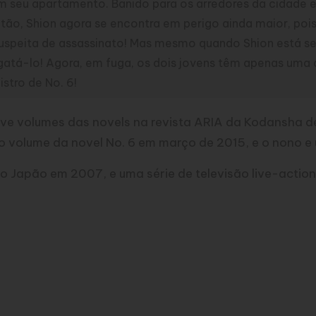
 seu apartamento. Banido para os arredores da cidade e 
ão, Shion agora se encontra em perigo ainda maior, pois
suspeita de assassinato! Mas mesmo quando Shion está se
gatá-lo! Agora, em fuga, os dois jovens têm apenas uma 
stro de No. 6!
volumes das novels na revista ARIA da Kodansha depo
ro volume da novel No. 6 em março de 2015, e o nono 
o Japão em 2007, e uma série de televisão live-action