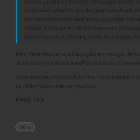
garoto estranho chamado Rat passar a noite em
misterioso estranho que desapareceu desde ent
mortes misteriosas resulta em sua prisão sob 
cidade, o desaparecido Rat reaparece para res
misteriosos segredos que estão no coração sini
Kino desenhou uma adaptação em mangá de nove 
Já no Brasil a editora NewPop publicou o primei
Uma adaptação para filme live-action estreou n
também inspiraram um musical.
Fonte
:
ANN
NO.6
Tags: