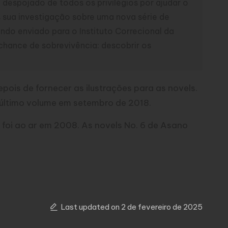
despojado de todos os privilégios por ajudar o
 sua investigação sobre uma nova série de
ndo enviado para o Instituto Correcional da
chance de sobrevivência: descobrir os
is de fornecer as ilustrações para as novels.
e último volume em setembro de 2018.
 foi ao ar em 2008. As novels No. 6 de Asano
Last updated on 2 de fevereiro de 2025