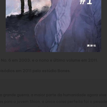
 No. 6 em 2003, e o nono e último volume em 2011.
pisódios em 2011 pelo estúdio Bones.
 grande guerra, a maior parte da humanidade agora vive
. Mas para o jovem Shion, a única coisa perfeita foi o pes