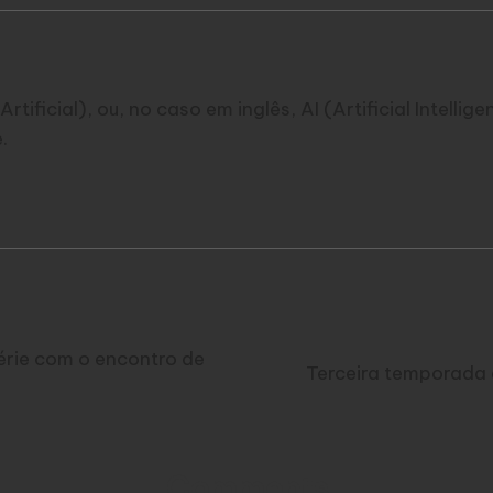
Artificial), ou, no caso em inglês, AI (Artificial Intelli
.
érie com o encontro de
Terceira temporada 
Comments