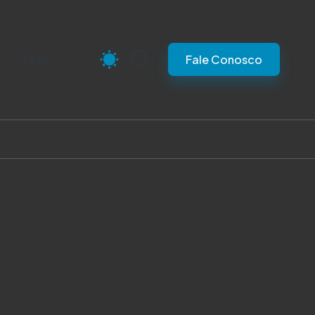
s
Mais
Fale Conosco
anos