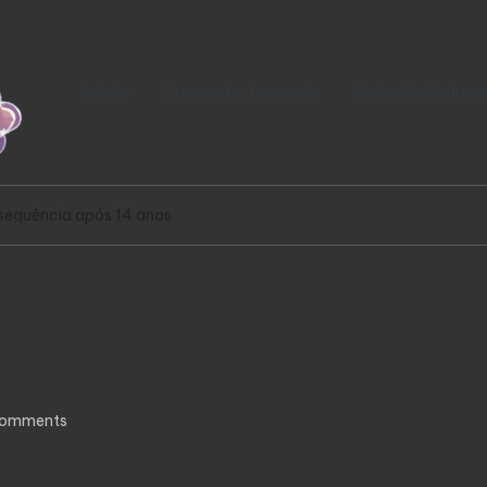
Início
Curso de Japonês
Guia de Anime
 sequência após 14 anos
rão sequência após 14 
omments