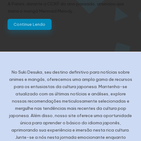
by
A Panini, durante a CCXP do ano passado, anunciou que
traria o mangá Mermaid Melody…
Continue Lendo
No Suki Desuka, seu destino definitivo para notícias sobre
animes e mangás, oferecemos uma ampla gama de recursos
para os entusiastas da cultura japonesa. Mantenha-se
atualizado com as últimas notícias e análises, explore
nossas recomendações meticulosamente selecionadas e
mergulhe nas tendências mais recentes da cultura pop
japonesa. Além disso, nosso site oferece uma oportunidade
única para aprender o básico do idioma japonês,
aprimorando sua experiência e imersão nesta rica cultura.
Junte-se a nós nesta jornada emocionante enquanto